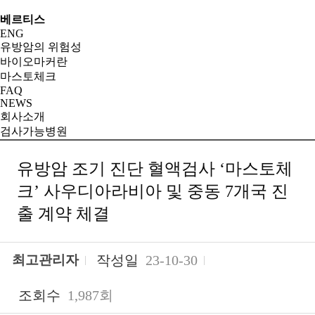
베르티스
ENG
유방암의 위험성
바이오마커란
마스토체크
FAQ
NEWS
회사소개
검사가능병원
유방암 조기 진단 혈액검사 ‘마스토체
크’ 사우디아라비아 및 중동 7개국 진
출 계약 체결
최고관리자
작성일
23-10-30
조회수
1,987회