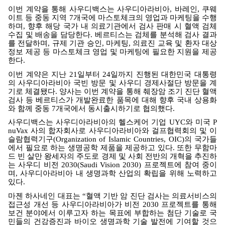
이번 계약을 통해 사우디백스는 사우디아라비아
,
바레인
,
쿠웨
이트 등 중동 지역
7
개국에 마스토체크의 영업과 마케팅을 수행
하며
,
향후 해당 국가 내 의료기관에서 검사 판매 시 혈액 검체
수집 및 배송을 담당한다
.
베르티스는 검체를 분석해 검사 결과
를 전달하며
,
규제 기관 승인
,
마케팅
,
의료진 교육 및 환자 대상
정보 제공 등 마스토체크 영업 및 마케팅에 필요한 지원을 제공
한다
.
이번 계약은 지난
21
일부터
24
일까지 진행된 대한민국 대통령
의 사우디아라비아 국빈 방문 및 사우디 경제사절단 방문을 계
기로 체결됐다
.
양사는 이번 계약을 통해 췌장암 조기 진단 혈액
검사 등 베르티스가 개발완료한 품목에 대해 향후 국내 상용화
와 함께 중동
7
개국에서 동시출시하기로 협의했다
.
사우디백스는 사우디아라비아의 헬스케어 기업
UYC
와 미국
P
nuVax
사의 합자회사로 사우디아라비아와 걸프협력회의 및 이
슬람협력기구
(Organization of Islamic Countries, OIC)
의 국가들
에서 필요로 하는 생명공학 제품을 제공하고 있다
.
또한 무함마
드 빈 살만 왕세자의 주도로 경제 및 사회 전반의 개혁을 추진하
는 사우디 비전
2030(Saudi Vision 2030)
프로젝트에 참여 중이
며
,
사우디아라비아 내 생명과학 산업의 확립을 위해 노력하고
있다
.
마젠 하사네인 대표는
“
혈액 기반 암 진단 검사는 의료서비스의
접근성 개선 등 사우디아라비아가 비전
2030
프로젝트를 통해
보건 분야에서 이루고자 하는 목표에 부합하는 첨단 기술로 국
민들의 건강증진과 바이오 생명과학 기술 발전에 기여할 것으