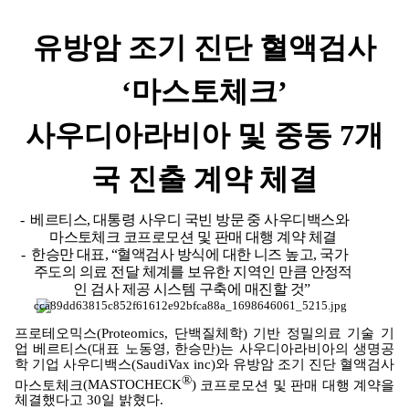
본문
유방암 조기 진단 혈액검사
‘
마스토체크
’
사우디아라비아 및 중동
7
개
국 진출 계약 체결
-
베르티스
,
대통령 사우디 국빈 방문 중 사우디백스와
마스토체크 코프로모션 및 판매 대행 계약 체결
-
한승만 대표
, “
혈액검사 방식에 대한 니즈 높고
,
국가
주도의 의료 전달 체계를 보유한 지역인 만큼 안정적
인 검사 제공 시스템 구축에 매진할 것
”
프로테오믹스
(Proteomics,
단백질체학
)
기반 정밀의료 기술 기
업 베르티스
(
대표 노동영
,
한승만
)
는 사우디아라비아의 생명공
학 기업 사우디백스
(SaudiVax inc)
와 유방암 조기 진단 혈액검사
®
마스토체크
(MASTOCHECK
)
코프로모션 및 판매 대행 계약을
체결했다고
30
일 밝혔다
.