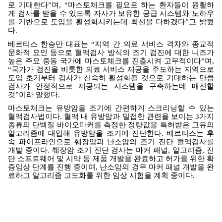
로 기대한다
”
며
, “
마스토체크를 필요로 하는 환자들이 원활하
게 검사를 받을 수 있도록 자사가 보유한 공급 시스템와 노하우
를 기반으로 도입을 활성화시키는데 최선을 다하겠다
”
고 밝혔
다
.
베르티스 한승만 대표는
“
지역 간 의료 서비스 격차와 종교적
문화적 요인 등으로 혈액검사 방식의 조기 검진에 대한 니즈가
높은 주요 중동 국가에 마스토체크를 진출시켜 고무적이다
”
며
,
“
국가가 검진을 비롯한 의료 서비스 제공을 주도하는 지역으로
도입 초기부터 검사가 신속히 활성화될 것으로 기대하는 만큼
검사가 안정적으로 제공되는 시스템을 구축하는데 매진할
것
”
이라 말했다
.
마스토체크는 유방암을 조기에 간편하게 스크리닝할 수 있는
혈액검사법이다
.
혈액 내 유방암과 밀접한 관련을 보이는
3
가지
종류의 단백질 바이오마커를 측정한 정량값을 특허받은 고유의
알고리즘에 대입해 유방암을 조기에 진단한다
.
베르티스는 후
속 파이프라인으로 췌장암과 난소암의 조기 진단 혈액검사를
개발 중이다
.
췌장암 조기 진단 검사는 마커 패널
,
알고리즘
,
진
단 소프트웨어 및 시약 등 제품 개발을 완료하고 허가를 위한 확
증임상 단계를 진행 중이며
,
난소암의 경우 마커 패널 개발을 완
료하고 알고리즘 고도화를 위한 임상 시험을 계획 중이다
.